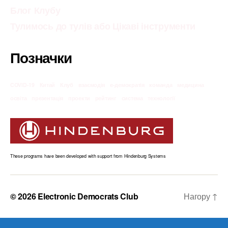
Блог Клубу
Тулимось до тулів або Цікаві інструменти
Позначки
COVID-19
Китай
Клуб
взаємодія
е-демократія
команда
медицина
освіта
презентація
проекти
рейтинг
система
технології
These programs have been developed with support from Hindenburg Systems
© 2026
Electronic Democrats Club
Нагору
↑