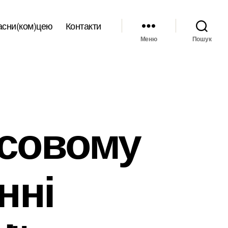
асни(ком)цею
Контакти
Меню
Пошук
асовому
нні