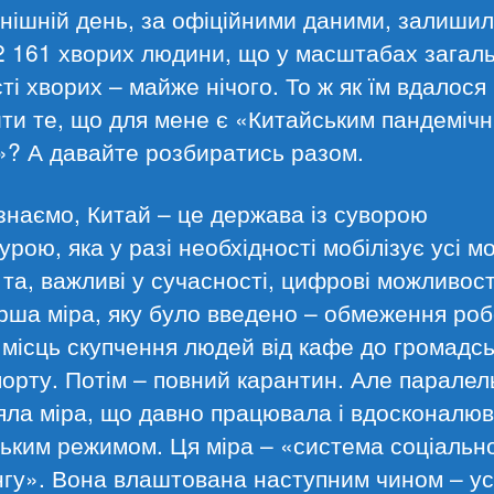
нішній день, за офіційними даними, залиши
 161 хворих людини, що у масштабах загаль
сті хворих – майже нічого. То ж як їм вдалося
ти те, що для мене є «Китайським пандеміч
? А давайте розбиратись разом.
знаємо, Китай – це держава із суворою
урою, яка у разі необхідності мобілізує усі м
 та, важливі у сучасності, цифрові можливост
ша міра, яку було введено – обмеження ро
 місць скупчення людей від кафе до громадс
орту. Потім – повний карантин. Але паралель
яла міра, що давно працювала і вдосконалю
ьким режимом. Ця міра – «система соціальн
гу». Вона влаштована наступним чином – усі