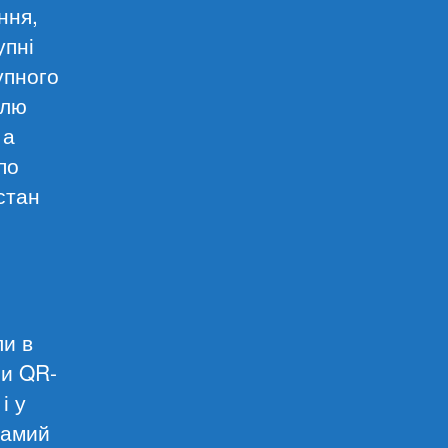
ння,
упні
упного
олю
 а
по
стан
ли в
ли QR-
і у
самий