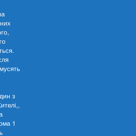
на
тних
го,
го
ться.
сля
 мусять
дин з
ителі,,
а
ома 1
ь