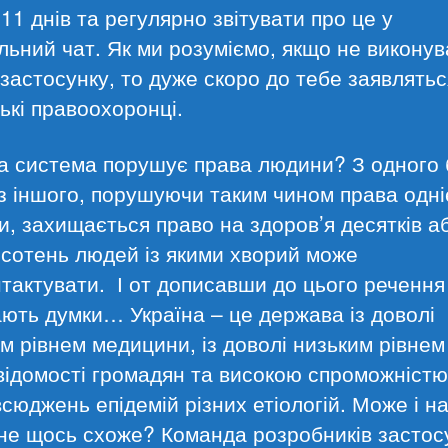
11 днів та регулярно звітувати про це у
льний чат. Як ми розуміємо, якщо не виконув
застосунку, то дуже скоро до тебе заявлятьс
ькі правоохоронці.
а система порушує права людини? З одного 
 з іншого, порушуючи таким чином права одні
, захищається право на здоров’я десятків а
 сотень людей із якими хворий може
тактувати. І от дописавши до цього речення
ють думки… Україна – це держава із доволі
м рівнем медицини, із доволі низьким рівнем
ідомості громадян та високою спроможністю
сюджень епідемій різних етіологій. Може і н
не щось схоже? Команда розробників застос