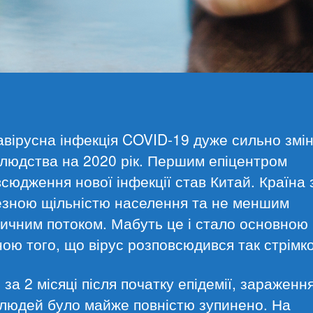
вірусна інфекція COVID-19 дуже сильно змі
людства на 2020 рік. Першим епіцентром
сюдження нової інфекції став Китай. Країна 
езною щільністю населення та не меншим
ичним потоком. Мабуть це і стало основною
ою того, що вірус розповсюдився так стрімко
 за 2 місяці після початку епідемії, зараженн
людей було майже повністю зупинено. На