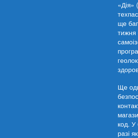
«Дія» 
техпас
ще баг
тижня 
самоіз
програ
геолок
здоров
Ще оди
безпос
контак
магази
код. У
разі я