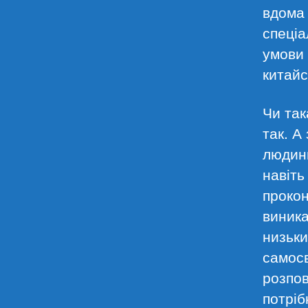
вдома 
спеціа
умови 
китайс
Чи так
так. А
людини
навіть
прокон
виника
низьки
самосв
розпов
потріб