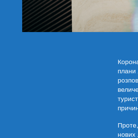
Корона
плани 
розпов
велич
турист
причин
Проте,
нових 