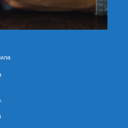
нила
з
.
я