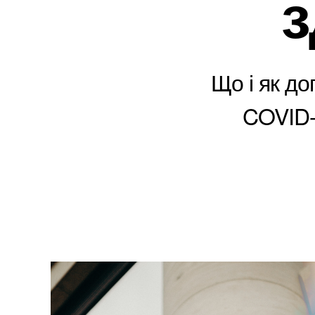
з
Що і як д
COVID-