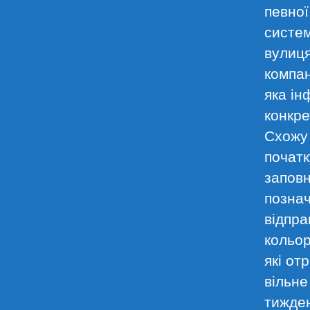
певної
систем
вулиця
компан
яка ін
конкре
Схожу 
початк
заповн
познач
відпра
кольор
які от
вільне
тижден