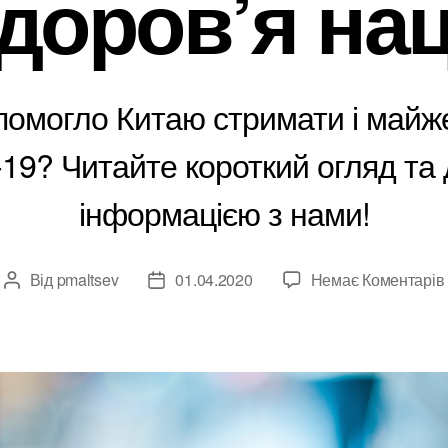
доров’я нац
опомогло Китаю стримати і майж
19? Читайте короткий огляд та д
інформацією з нами!
Від
pmaltsev
01.04.2020
Немає Коментарів
Автор
Дата
запису
запису