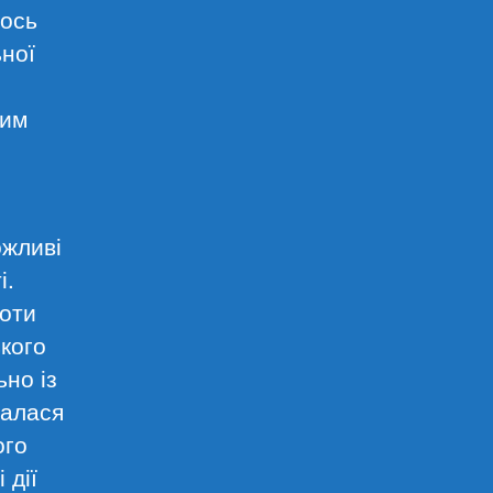
лось
ної
ним
ожливі
і.
боти
ького
но із
валася
ого
 дії