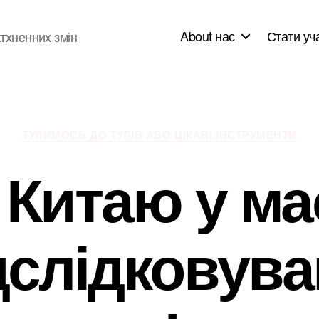
About нас
Стати уч
тхненних змін
Категорії
ТУЛИМОСЬ ДО ТУЛІВ АБО ЦІКАВІ ІНСТРУМЕНТИ
 Китаю у м
дслідковува