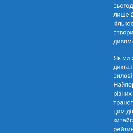
сьогод
лише 2
кілько
створи
дивом»
Як ми 
диктат
силові
Найпер
різних
трансп
цим ді
китайс
рейтин