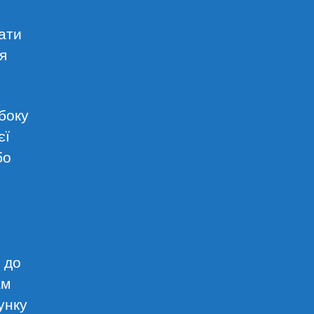
ати
я
боку
єї
бо
 до
ам
унку