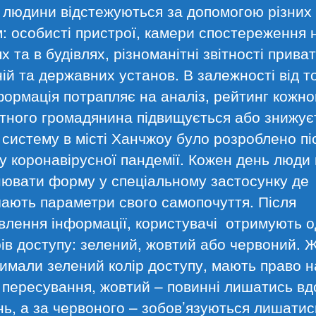
 людини відстежуються за допомогою різних
: особисті пристрої, камери спостереження 
х та в будівлях, різноманітні звітності прива
ій та державних установ. В залежності від то
формація потрапляє на аналіз, рейтинг кожно
тного громадянина підвищується або знижує
систему в місті Ханчжоу було розроблено пі
у коронавірусної пандемії. Кожен день люди
ювати форму у спеціальному застосунку де
ають параметри свого самопочуття. Після
влення інформації, користувачі отримують о
ів доступу: зелений, жовтий або червоний. Ж
римали зелений колір доступу, мають право н
 пересування, жовтий – повинні лишатись вд
ь, а за червоного – зобов’язуються лишатис