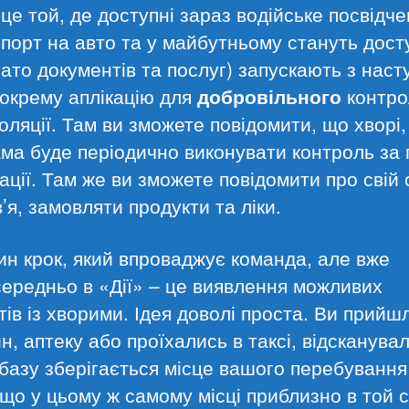
(це той, де доступні зараз водійське посвідче
порт на авто та у майбутньому стануть дост
ато документів та послуг) запускають з наст
окрему аплікацію для
добровільного
контр
оляції. Там ви зможете повідомити, що хворі,
ма буде періодично виконувати контроль за 
ації. Там же ви зможете повідомити про свій 
’я, замовляти продукти та ліки.
н крок, який впроваджує команда, але вже
ередньо в «Дії» – це виявлення можливих
тів із хворими. Ідея доволі проста. Ви прийш
н, аптеку або проїхались в таксі, відсканува
 базу зберігається місце вашого перебування 
кщо у цьому ж самому місці приблизно в той 